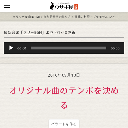
オリジナル曲(DTM) / 自作防音室の作り方 / 趣味の料理・プラモデル など
最新音源「
」より
01/20更新
フリーBGM
Audio
00:00
00:00
Player
2016年09月10日
オリジナル曲のテンポを決め
る
バラードを作る