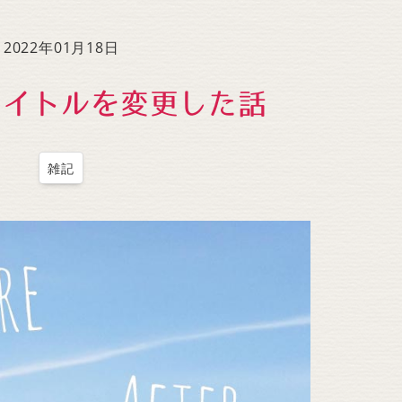
to
increase
2022年01月18日
or
decrease
タイトルを変更した話
volume.
雑記