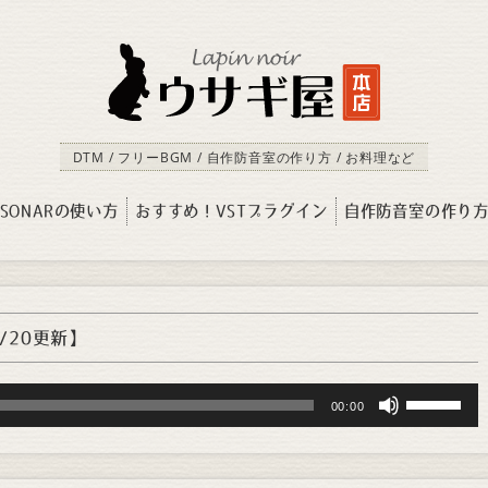
DTM / フリーBGM / 自作防音室の作り方 / お料理など
SONARの使い方
おすすめ！VSTプラグイン
自作防音室の作り
1/20更新】
Use
00:00
Up/Down
Arrow
keys