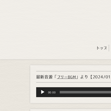
トップ
最新音源「
」より
【2024/0
フリーBGM
Audio
00:00
Player