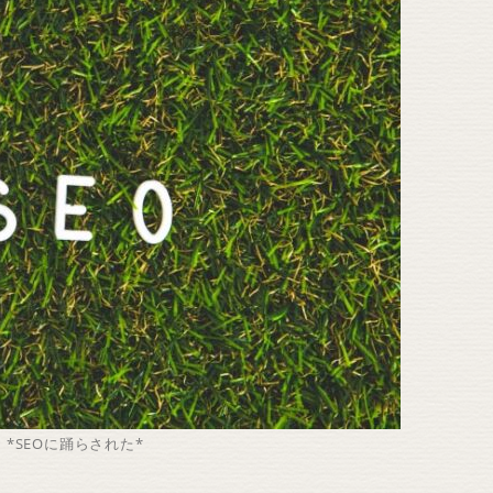
*SEOに踊らされた*