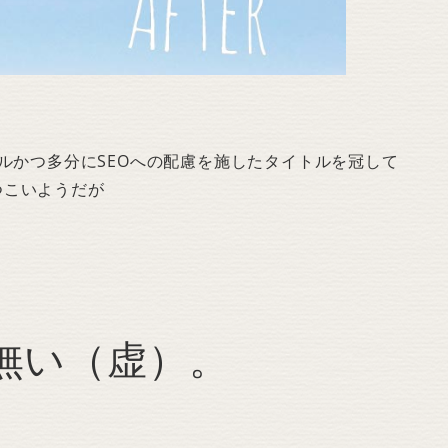
ルかつ多分にSEOへの配慮を施したタイトルを冠して
つこいようだが
う無い（虚）。