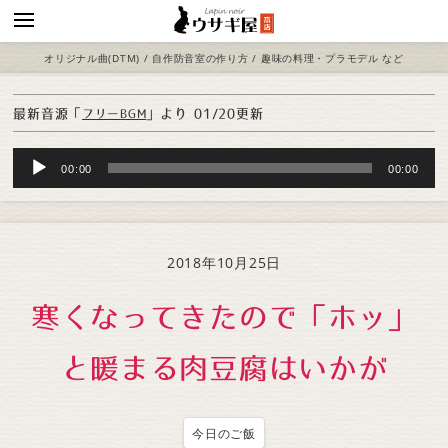
オリジナル曲(DTM) / 自作防音室の作り方 / 趣味の料理・プラモデル など
最新音源「
」より
01/20更新
フリーBGM
Audio
00:00
00:00
Player
2018年10月25日
寒くなってきたので「ホッ」
と暖まる肉豆腐はいかが
今日のご飯