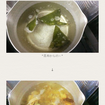
*昆布からの～*
↓