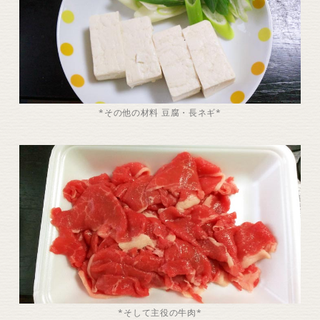
*その他の材料 豆腐・長ネギ*
*そして主役の牛肉*