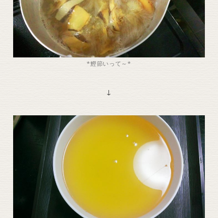
*鰹節いって～*
↓