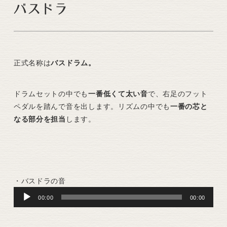
バスドラ
正式名称は
バスドラム。
ドラムセットの中でも
一番低くて太い音
で、右足のフット
ペダルを踏んで音を出します。リズムの中でも
一番の芯と
なる部分を担当
します。
・バスドラの音
Audio
00:00
00:00
Player