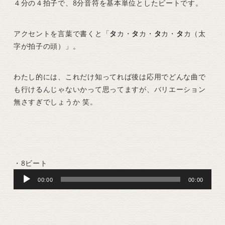
４分の４拍子で、8分音符を基本単位としたビートです。
アクセントを言葉で書くと「
タ
カ・
タ
カ・
タ
カ・
タ
カ（太
字が拍子の頭）」。
わたし的には、これだけ知ってれば後は応用でどんな曲で
も行けるんじゃないかって思ってますが、バリエーション
無さすぎでしょうか 笑。
・8ビート
Audio
00:00
00:00
Player