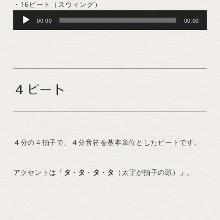
・16ビート（スウィング）
Audio
00:00
00:00
Player
４ビート
４分の４拍子で、４分音符を基本単位としたビートです。
アクセントは「
タ
・
タ
・
タ
・
タ
（太字が拍子の頭）」。