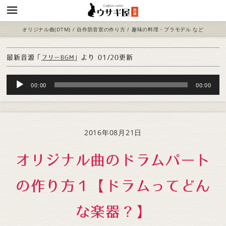
オリジナル曲(DTM) / 自作防音室の作り方 / 趣味の料理・プラモデル など
最新音源「
」より
01/20更新
フリーBGM
Audio
00:00
00:00
Player
2016年08月21日
オリジナル曲のドラムパート
の作り方１【ドラムってどん
な楽器？】