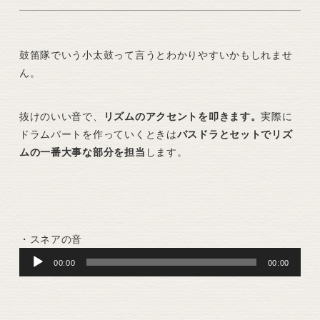
鼓笛隊でいう小太鼓って言うとわかりやすいかもしれませ
ん。
抜けのいい音で、
リズムのアクセントを叩きます。
実際に
ドラムパートを作っていくときは
バスドラとセットでリズ
ムの一番大事な部分を担当
します。
・スネアの音
Audio
00:00
00:00
Player