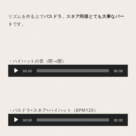
リズムを作る上で
バスドラ、スネア同様とても大事なパー
ト
です。
・ハイハットの音（閉→開）
Audio
00:00
00:00
Player
・バスドラ+スネア+ハイハット（BPM120）
Audio
00:00
00:00
Player