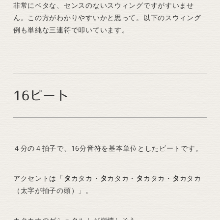
非常にベタな、センスのないスウィングですがすいませ
ん。この方がわかりやすいかと思って。以下のスウィング
例も単純な三連符で叩いています。
16ビート
４分の４拍子で、16分音符を基本単位としたビートです。
アクセントは「
タ
カタカ・
タ
カタカ・
タ
カタカ・
タ
カタカ
（太字が拍子の頭）」。