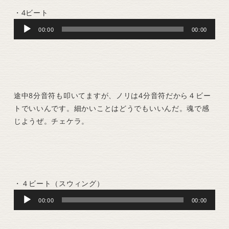
・4ビート
Audio
00:00
00:00
Player
途中8分音符も叩いてますが、ノリは4分音符だから４ビー
トでいいんです。細かいことはどうでもいいんだ。魂で感
じようぜ。チェケラ。
・４ビート（スウィング）
Audio
00:00
00:00
Player