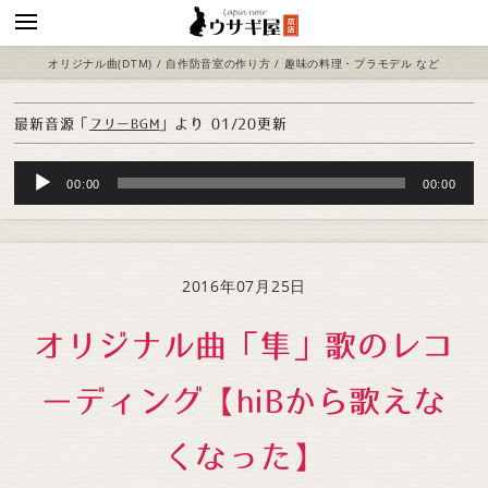
オリジナル曲(DTM) / 自作防音室の作り方 / 趣味の料理・プラモデル など
最新音源「
」より
01/20更新
フリーBGM
Audio
00:00
00:00
Player
2016年07月25日
オリジナル曲「隼」歌のレコ
ーディング【hiBから歌えな
くなった】