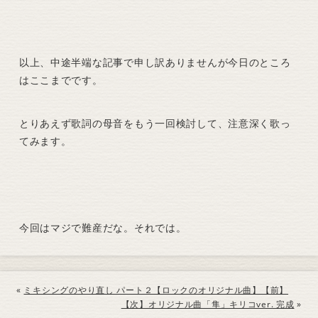
以上、中途半端な記事で申し訳ありませんが今日のところ
はここまでです。
とりあえず歌詞の母音をもう一回検討して、注意深く歌っ
てみます。
今回はマジで難産だな。それでは。
«
ミキシングのやり直し パート２【ロックのオリジナル曲】【前】
【次】オリジナル曲「隼」キリコver. 完成
»