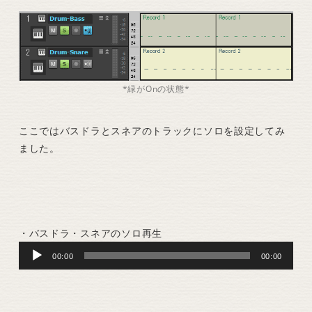
*緑がOnの状態*
ここではバスドラとスネアのトラックにソロを設定してみ
ました。
・バスドラ・スネアのソロ再生
Audio
00:00
00:00
Player