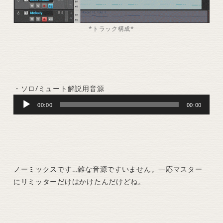
*トラック構成*
・ソロ/ミュート解説用音源
Audio
00:00
00:00
Player
ノーミックスです…雑な音源ですいません。一応マスター
にリミッターだけはかけたんだけどね。