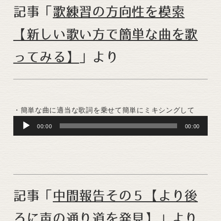
記事「
歌練習の方向性を模索
【新しい歌い方で簡単な曲を歌
ってみる】
」より
・簡単な曲に適当な歌詞を乗せて簡単にミキシングして
Audio
00:00
00:00
Player
記事「
中間報告その５【より後
ろに声の通り道を発見】
」より