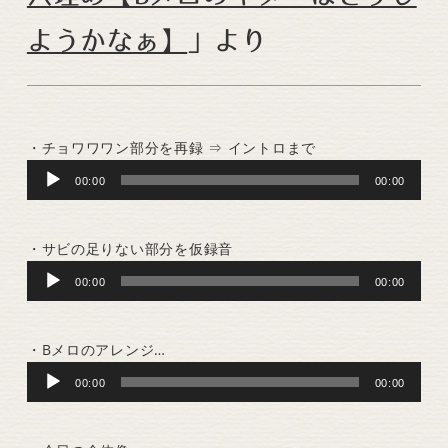
ようかなぁ】
」より
・チョワワワン部分を再録 ⇒ イントロまで
Audio
00:00
00:00
Player
・サビの足りない部分を仮録音
Audio
00:00
00:00
Player
・Bメロのアレンジ…
Audio
00:00
00:00
Player