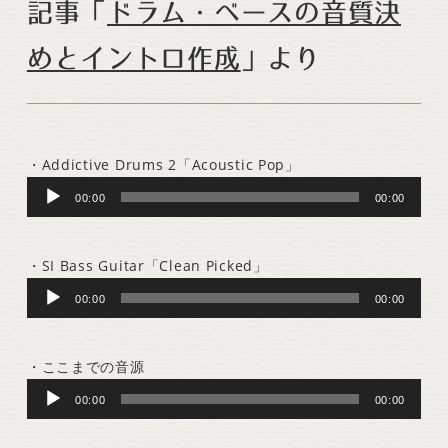
記事「
ドラム・ベースの音質決
めとイントロ作成
」より
・Addictive Drums 2「Acoustic Pop」
Audio
00:00
00:00
Player
・SI Bass Guitar「Clean Picked」
Audio
00:00
00:00
Player
・ここまでの音源
Audio
00:00
00:00
Player