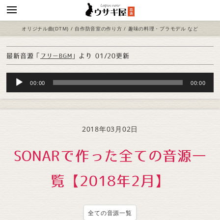
オリジナル曲(DTM) / 自作防音室の作り方 / 趣味の料理・プラモデル など
最新音源「
」より
01/20更新
フリーBGM
Audio
00:00
00:00
Player
2018年03月02日
SONARで作った全ての音源一
覧【2018年2月】
全ての音源一覧