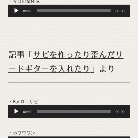
・今日の全体像
Audio
00:00
00:00
Player
記事「
サビを作ったり歪んだリ
ードギターを入れたり
」より
・Bメロ～サビ
Audio
00:00
00:00
Player
・ホワワワン