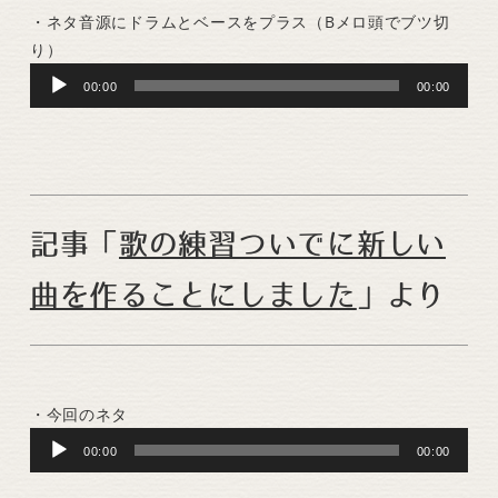
・ネタ音源にドラムとベースをプラス（Bメロ頭でブツ切
り）
Audio
00:00
00:00
Player
記事「
歌の練習ついでに新しい
曲を作ることにしました
」より
・今回のネタ
Audio
00:00
00:00
Player