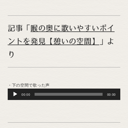
記事「
喉の奥に歌いやすいポイ
ントを発見【憩いの空間】
」よ
り
・下の空間で歌った声
Audio
00:00
00:00
Player