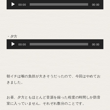
Audio
00:00
00:00
Player
・夕方
Audio
00:00
00:00
Player
朝イチは喉の負担が大きそうだったので、今回はやめてお
きました。
お昼、夕方ともほとんど音源を録った程度の時間しか防音
室に入っていません。それぞれ数分のことです。