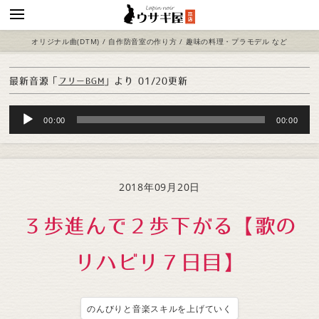
オリジナル曲(DTM) / 自作防音室の作り方 / 趣味の料理・プラモデル など
最新音源「
」より
01/20更新
フリーBGM
Audio
00:00
00:00
Player
2018年09月20日
３歩進んで２歩下がる【歌の
リハビリ７日目】
のんびりと音楽スキルを上げていく