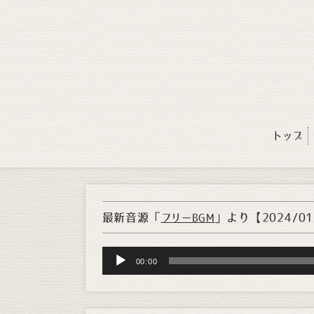
トップ
最新音源「
」より
【2024/0
フリーBGM
Audio
00:00
Player