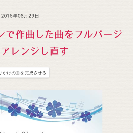
to
increase
2016年08月29日
or
decrease
ンで作曲した曲をフルバージ
volume.
でアレンジし直す
りかけの曲を完成させる