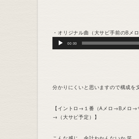
・オリジナル曲（大サビ手前のBメ
Audio
00:00
Player
分かりにくいと思いますので構成を
【イントロ→１番（Aメロ→Bメロ→
→（大サビ予定）】
こんな感じ。余計わかんないか 笑。