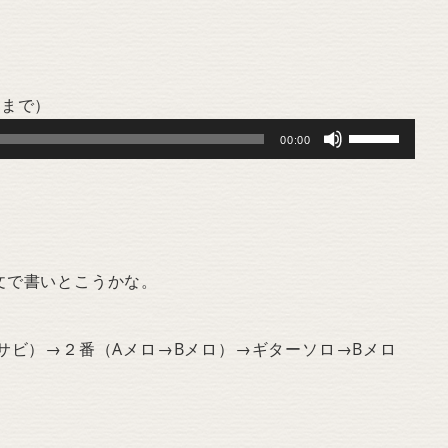
ロまで）
Use
00:00
Up/Down
Arrow
keys
to
increase
文で書いとこうかな。
or
decrease
サビ）→２番（Aメロ→Bメロ）→ギターソロ→Bメロ
volume.