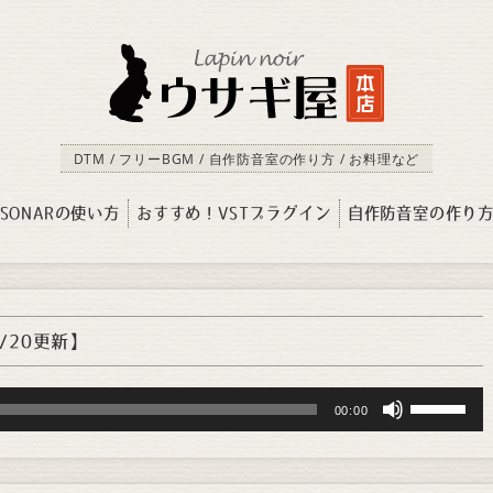
DTM / フリーBGM / 自作防音室の作り方 / お料理など
SONARの使い方
おすすめ！VSTプラグイン
自作防音室の作り
1/20更新】
Use
00:00
Up/Down
Arrow
keys