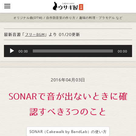
オリジナル曲(DTM) / 自作防音室の作り方 / 趣味の料理・プラモデル など
最新音源「
」より
01/20更新
フリーBGM
Audio
00:00
00:00
Player
2016年04月03日
SONARで音が出ないときに確
認すべき3つのこと
SONAR（Cakewalk by BandLab）の使い方