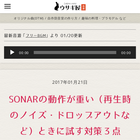
オリジナル曲(DTM) / 自作防音室の作り方 / 趣味の料理・プラモデル など
最新音源「
」より
01/20更新
フリーBGM
Audio
00:00
00:00
Player
2017年01月21日
SONARの動作が重い（再生時
のノイズ・ドロップアウトな
ど）ときに試す対策３点