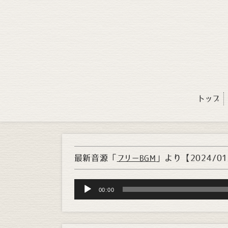
トップ
最新音源「
」より
【2024/0
フリーBGM
Audio
00:00
Player