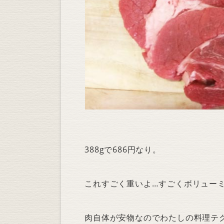
388gで686円なり。
これすごく重いよ…すごくボリュー
肉自体が安物なのでわたしの料理テ