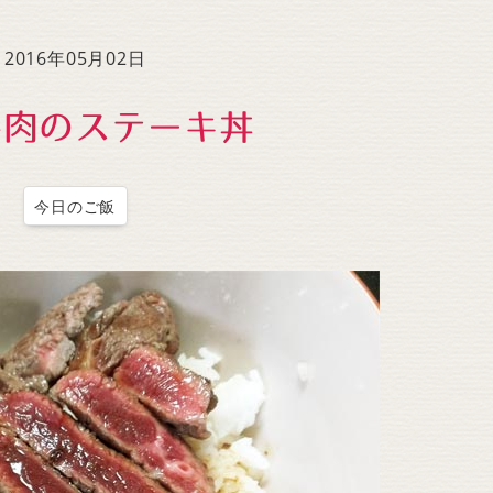
to
increase
2016年05月02日
or
decrease
牛肉のステーキ丼
volume.
今日のご飯