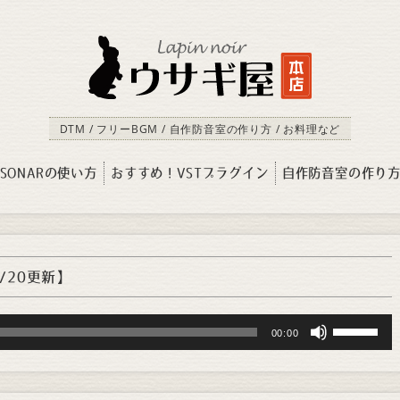
DTM / フリーBGM / 自作防音室の作り方 / お料理など
SONARの使い方
おすすめ！VSTプラグイン
自作防音室の作り
1/20更新】
Use
00:00
Up/Down
Arrow
keys