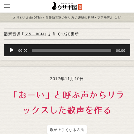
オリジナル曲(DTM) / 自作防音室の作り方 / 趣味の料理・プラモデル など
最新音源「
」より
01/20更新
フリーBGM
Audio
00:00
00:00
Player
2017年11月10日
「おーい」と呼ぶ声からリラ
ックスした歌声を作る
歌が上手くなる方法