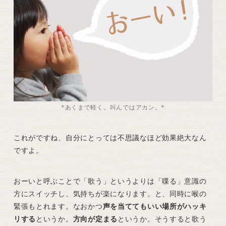
*あくまで軽く。叫んではアカン。*
これがですね、自分にとっては不思議なほど効果絶大なん
ですよ。
おーいと呼ぶことで「歌う」というよりは「喋る」意識の
方にスイッチし、気持ちが楽になります。と、同時に喉の
緊張もとれます。なおかつ
声を当ててもいい場所がハッキ
リする
というか。
方向が定まる
というか。そうすると歌う