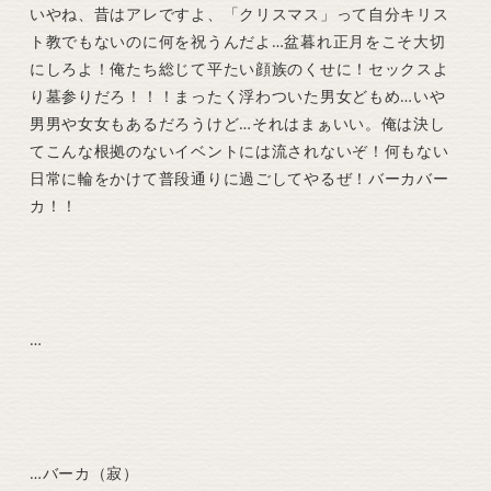
いやね、昔はアレですよ、「クリスマス」って自分キリス
ト教でもないのに何を祝うんだよ…盆暮れ正月をこそ大切
にしろよ！俺たち総じて平たい顔族のくせに！セックスよ
り墓参りだろ！！！まったく浮わついた男女どもめ…いや
男男や女女もあるだろうけど…それはまぁいい。俺は決し
てこんな根拠のないイベントには流されないぞ！何もない
日常に輪をかけて普段通りに過ごしてやるぜ！バーカバー
カ！！
…
…バーカ（寂）