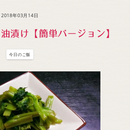
to
increase
2018年03月14日
or
decrease
う油漬け【簡単バージョン】
volume.
今日のご飯