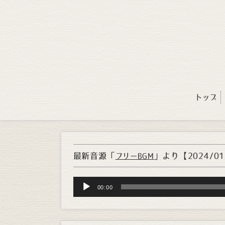
トップ
最新音源「
」より
【2024/0
フリーBGM
Audio
00:00
Player