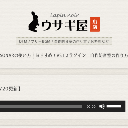
DTM / フリーBGM / 自作防音室の作り方 / お料理など
SONARの使い方
おすすめ！VSTプラグイン
自作防音室の作り
1/20更新】
Use
00:00
Up/Down
Arrow
keys