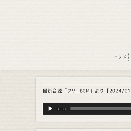
トップ
最新音源「
」より
【2024/0
フリーBGM
Audio
00:00
Player