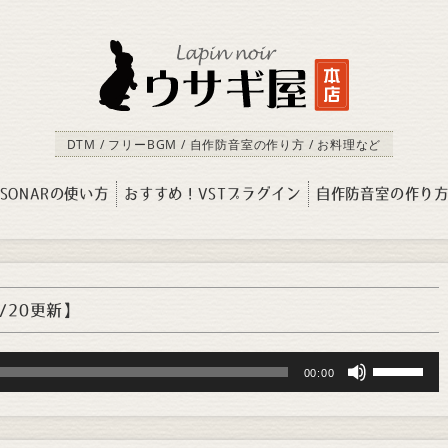
DTM / フリーBGM / 自作防音室の作り方 / お料理など
SONARの使い方
おすすめ！VSTプラグイン
自作防音室の作り
1/20更新】
Use
00:00
Up/Down
Arrow
keys