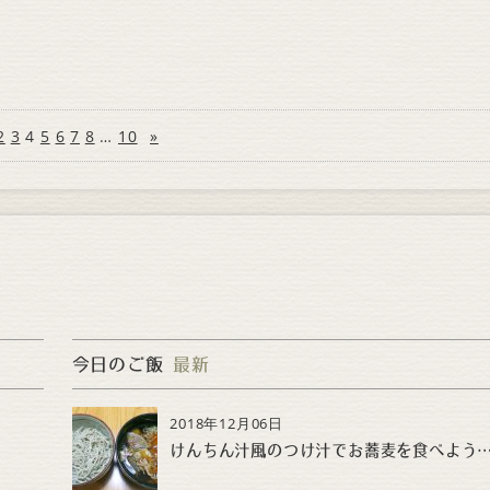
2
3
4
5
6
7
8
…
10
»
今日のご飯
最新
2018年12月06日
けんちん汁風のつけ汁でお蕎麦を食べよ