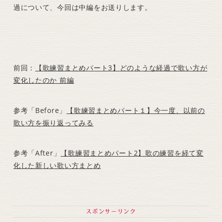
過について、今回は中編をお送りします。
前回：
【歌練習まとめパート3】どのような経過で歌い方が
変化したのか 前編
参考「Before」
【歌練習まとめパート１】今一度、以前の
歌い方を振り返ってみる
参考「After」
【歌練習まとめパート2】歌の練習を経て変
化した新しい歌い方まとめ
スポンサーリンク