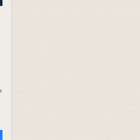
n
e
n