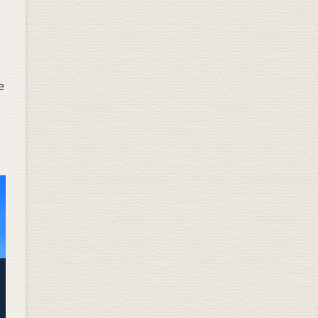
n
e
n