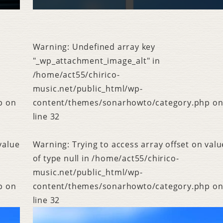
Warning
: Undefined array key
"_wp_attachment_image_alt" in
/home/act55/chirico-
music.net/public_html/wp-
p
on
content/themes/sonarhowto/category.php
o
line
32
value
Warning
: Trying to access array offset on valu
of type null in
/home/act55/chirico-
music.net/public_html/wp-
p
on
content/themes/sonarhowto/category.php
o
line
32