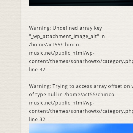
Warning
: Undefined array key
"_wp_attachment_image_alt" in
/home/act55/chirico-
music.net/public_html/wp-
content/themes/sonarhowto/category.ph
line
32
Warning
: Trying to access array offset on 
of type null in
/home/act55/chirico-
music.net/public_html/wp-
content/themes/sonarhowto/category.ph
line
32