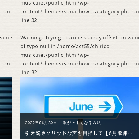
music.net/public_html/wp-
p
on
content/themes/sonarhowto/category.php
o
line
32
value
Warning
: Trying to access array offset on valu
of type null in
/home/act55/chirico-
music.net/public_html/wp-
p
on
content/themes/sonarhowto/category.php
o
line
32
2022年06月30日
歌が上手くなる方法
引き続きソリッドな声を目指して【6月歌練習 END】