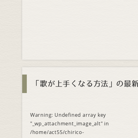
「歌が上手くなる方法」の最
Warning
: Undefined array key
"_wp_attachment_image_alt" in
/home/act55/chirico-