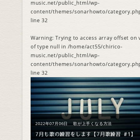
music.net/public_html/wp-
content/themes/sonarhowto/category.ph
line
32
Warning
: Trying to access array offset on 
of type null in
/home/act55/chirico-
music.net/public_html/wp-
content/themes/sonarhowto/category.ph
line
32
2022年07月06日
歌が上手くなる方法
7月も歌の練習をします【7月歌練習 #1】