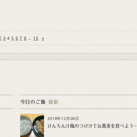
2
3
4
5
6
7
8
…
15
»
今日のご飯
最新
2018年12月06日
けんちん汁風のつけ汁でお蕎麦を食べよ